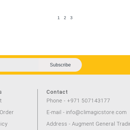
1
2
3
Subscribe
s
Contact
t
Phone - +971 507143177
 Order
E-mail - info@climagicstore.com
licy
Address - Augment General Tradi