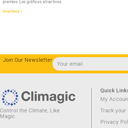
premios. Los gráficos atractivos
Read More »
Join Our Newsletter
Quick Link
My Accoun
Track your
Control the Climate, Like
Magic.
Privacy Po