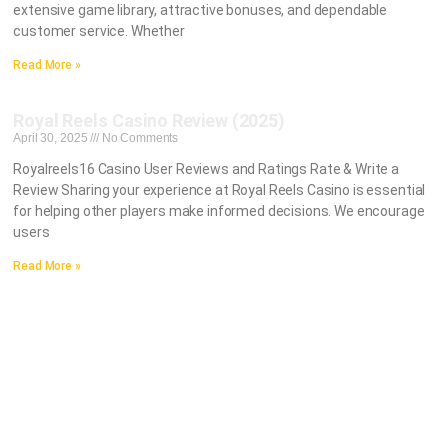
extensive game library, attractive bonuses, and dependable
customer service. Whether
Read More »
Royal Reels Casino Review (2025)
April 30, 2025
No Comments
Royalreels16 Casino User Reviews and Ratings Rate & Write a
Review Sharing your experience at Royal Reels Casino is essential
for helping other players make informed decisions. We encourage
users
Read More »