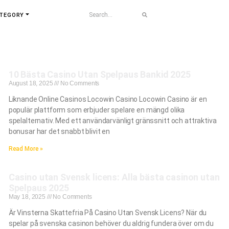
TEGORY
10 Bästa Casino Utan Spelpaus Bankid 2025
August 18, 2025
No Comments
Liknande Online Casinos Locowin Casino Locowin Casino är en
populär plattform som erbjuder spelare en mängd olika
spelalternativ. Med ett användarvänligt gränssnitt och attraktiva
bonusar har det snabbt blivit en
Read More »
Casino utan Svensk licens: Alla bästa casinon utan
Spelpaus 2025
May 18, 2025
No Comments
Är Vinsterna Skattefria På Casino Utan Svensk Licens? När du
spelar på svenska casinon behöver du aldrig fundera över om du